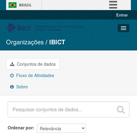
BRASIL
Entrar
Simplifique!
Comunica BR
Participe
Organizações
IBICT
Conjuntos de dados
Acesso à informação
Organizações
Legislação
Grupos
Conjuntos de dados
Canais
Sobre
Fluxo de Atividades
Sobre
Ordenar por