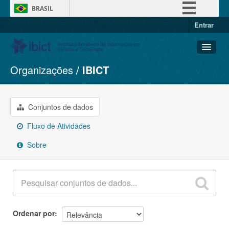
BRASIL
Entrar
Simplifique!
Comunica BR
Participe
Organizações
IBICT
Conjuntos de dados
Acesso à informação
Organizações
Legislação
Grupos
Conjuntos de dados
Canais
Sobre
Fluxo de Atividades
Sobre
Ordenar por