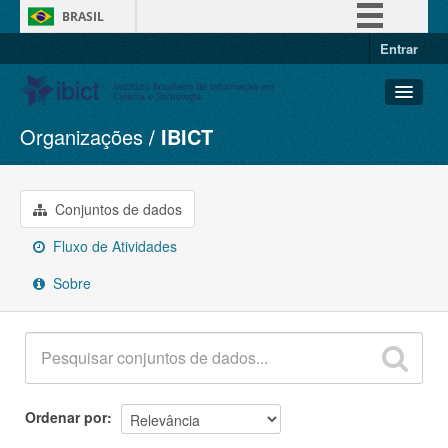
BRASIL
Entrar
Simplifique!
Comunica BR
Participe
Organizações
IBICT
Conjuntos de dados
Acesso à informação
Organizações
Legislação
Grupos
Conjuntos de dados
Canais
Sobre
Fluxo de Atividades
Sobre
Ordenar por