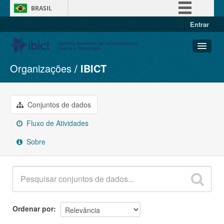
BRASIL
Entrar
Simplifique!
Comunica BR
Participe
Organizações
IBICT
Conjuntos de dados
Acesso à informação
Organizações
Legislação
Grupos
Conjuntos de dados
Canais
Sobre
Fluxo de Atividades
Sobre
Ordenar por