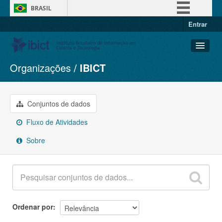
BRASIL
Entrar
Simplifique!
Comunica BR
Participe
Organizações
IBICT
Conjuntos de dados
Acesso à informação
Organizações
Legislação
Grupos
Conjuntos de dados
Canais
Sobre
Fluxo de Atividades
Sobre
Ordenar por