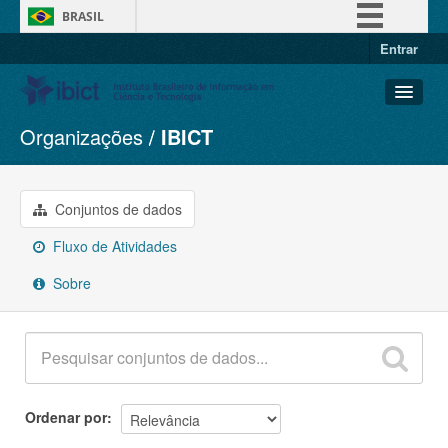
BRASIL
Entrar
Simplifique!
Comunica BR
Participe
Organizações
IBICT
Conjuntos de dados
Acesso à informação
Organizações
Legislação
Grupos
Conjuntos de dados
Canais
Sobre
Fluxo de Atividades
Sobre
Ordenar por