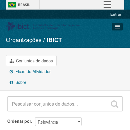
BRASIL
Entrar
Simplifique!
Comunica BR
Participe
Organizações
IBICT
Conjuntos de dados
Acesso à informação
Organizações
Legislação
Grupos
Conjuntos de dados
Canais
Sobre
Fluxo de Atividades
Sobre
Ordenar por