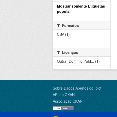
Mostrar somente Etiquetas
popular
Formatos
CSV (1)
Licenças
Outra (Domínio Públ... (1)
Sobre Dados Abertos do Ibict
API do CKAN
Associação CKAN