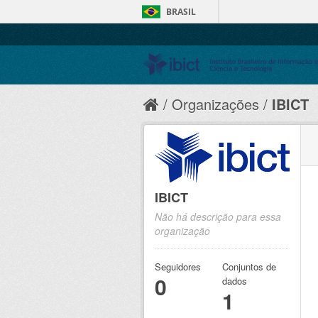
BRASIL
Organizações
IBICT
IBICT
Não há descrição para essa
organização
Seguidores
Conjuntos de
0
dados
1