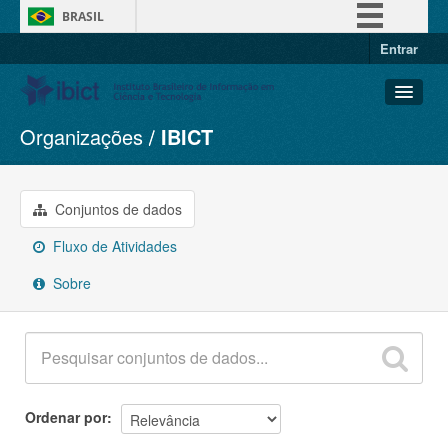
BRASIL
Entrar
Simplifique!
Comunica BR
Participe
Organizações
IBICT
Conjuntos de dados
Acesso à informação
Organizações
Legislação
Grupos
Conjuntos de dados
Canais
Sobre
Fluxo de Atividades
Sobre
Ordenar por