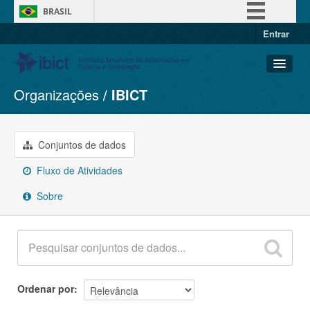
BRASIL
Entrar
Simplifique!
Comunica BR
Participe
Organizações
IBICT
Conjuntos de dados
Acesso à informação
Organizações
Legislação
Grupos
Conjuntos de dados
Canais
Sobre
Fluxo de Atividades
Sobre
Ordenar por