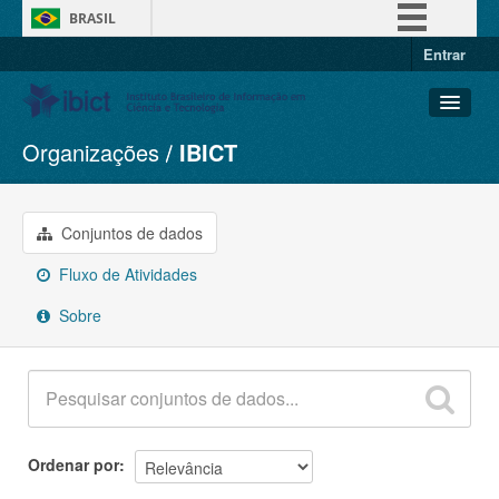
BRASIL
Entrar
Simplifique!
Comunica BR
Participe
Organizações
IBICT
Conjuntos de dados
Acesso à informação
Organizações
Legislação
Grupos
Conjuntos de dados
Canais
Sobre
Fluxo de Atividades
Sobre
Ordenar por