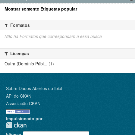
Mostrar somente Etiquetas popular
Formatos
Não há Formatos que correspondam a essa busca
Licenças
Outra (Domínio Públ... (1)
Sobre Dados Abertos do Ibict
API do CKAN
Associação CKAN
Impulsionado por
Idioma