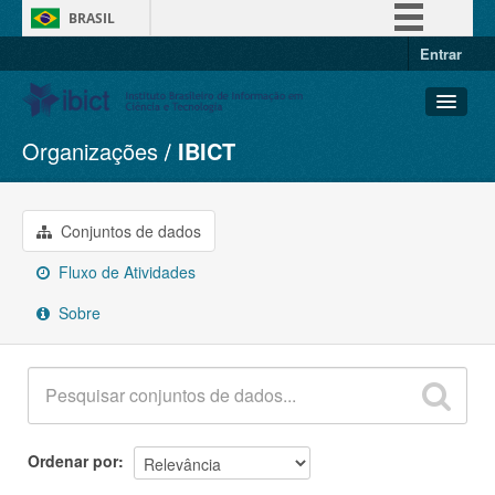
BRASIL
Entrar
Simplifique!
Comunica BR
Participe
Organizações
IBICT
Conjuntos de dados
Acesso à informação
Organizações
Legislação
Grupos
Conjuntos de dados
Canais
Sobre
Fluxo de Atividades
Sobre
Ordenar por