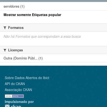
servidores (1)
Mostrar somente Etiquetas popular
Formatos
Não há Formatos que correspondam a essa busca
Licenças
Outra (Domínio Públ... (1)
Sobre Dados Abertos do Ibict
API do CKAN
Associação CKAN
Impulsionado por