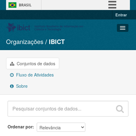
BRASIL
Entrar
Simplifique!
Comunica BR
Participe
Organizações
IBICT
Conjuntos de dados
Acesso à informação
Organizações
Legislação
Grupos
Conjuntos de dados
Canais
Sobre
Fluxo de Atividades
Sobre
Ordenar por