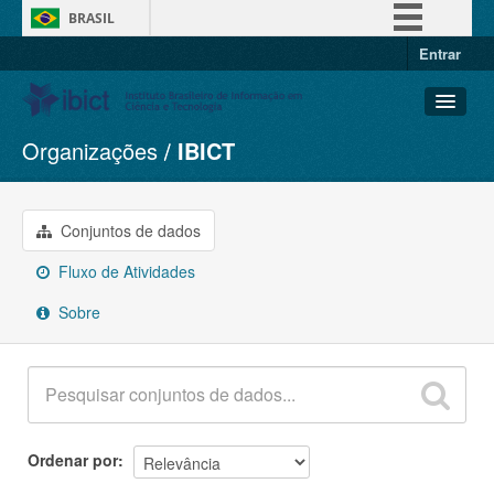
BRASIL
Entrar
Simplifique!
Comunica BR
Participe
Organizações
IBICT
Conjuntos de dados
Acesso à informação
Organizações
Legislação
Grupos
Conjuntos de dados
Canais
Sobre
Fluxo de Atividades
Sobre
Ordenar por