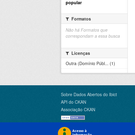
popular
Formatos
Não há Formatos que
correspondam a essa busca
Licenças
Outra (Domínio Públ... (1)
Sobre Dados Abertos do Ibict
API do CKAN
Associação CKAN