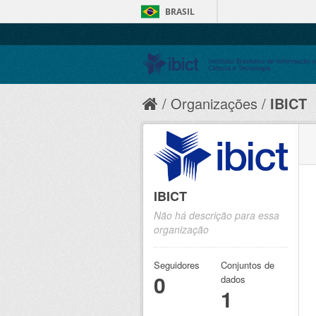
BRASIL
Organizações
IBICT
IBICT
Não há descrição para essa
organização
Seguidores
Conjuntos de
0
dados
1