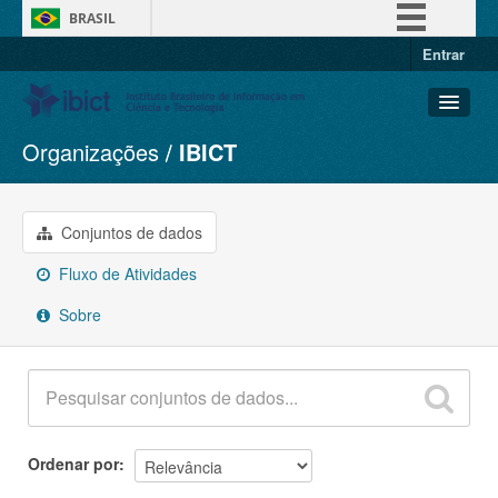
BRASIL
Entrar
Simplifique!
Comunica BR
Participe
Organizações
IBICT
Conjuntos de dados
Acesso à informação
Organizações
Legislação
Grupos
Conjuntos de dados
Canais
Sobre
Fluxo de Atividades
Sobre
Ordenar por