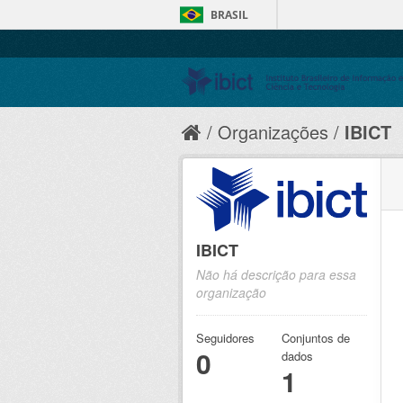
BRASIL
Organizações
IBICT
IBICT
Não há descrição para essa
organização
Seguidores
Conjuntos de
0
dados
1