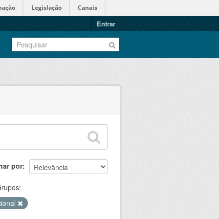
mação
Legislação
Canais
Entrar
nar por
rupos:
cional