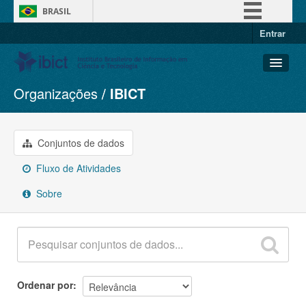
BRASIL
Entrar
Simplifique!
Comunica BR
Participe
Organizações
IBICT
Conjuntos de dados
Acesso à informação
Organizações
Legislação
Grupos
Conjuntos de dados
Canais
Sobre
Fluxo de Atividades
Sobre
Ordenar por