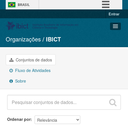
BRASIL
Entrar
Simplifique!
Comunica BR
Participe
Organizações
IBICT
Conjuntos de dados
Acesso à informação
Organizações
Legislação
Grupos
Conjuntos de dados
Canais
Sobre
Fluxo de Atividades
Sobre
Ordenar por