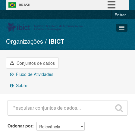
BRASIL
Entrar
Simplifique!
Comunica BR
Participe
Organizações
IBICT
Conjuntos de dados
Acesso à informação
Organizações
Legislação
Grupos
Conjuntos de dados
Canais
Sobre
Fluxo de Atividades
Sobre
Ordenar por