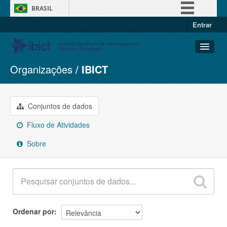
BRASIL
Entrar
Simplifique!
Comunica BR
Participe
Organizações
IBICT
Conjuntos de dados
Acesso à informação
Organizações
Legislação
Grupos
Conjuntos de dados
Canais
Sobre
Fluxo de Atividades
Sobre
Ordenar por