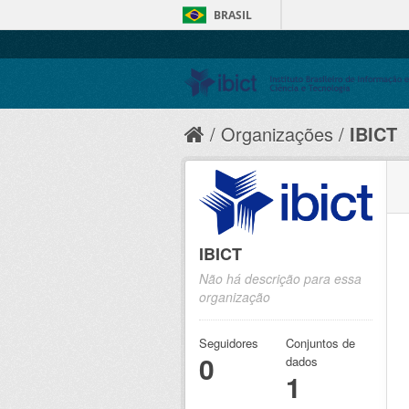
BRASIL
Organizações
IBICT
IBICT
Não há descrição para essa
organização
Seguidores
Conjuntos de
0
dados
1