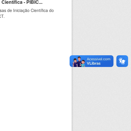
ientífica - PIBIC...
as de Iniciação Científica do
CT.