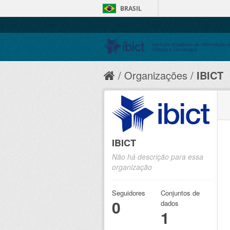
BRASIL
Organizações
IBICT
IBICT
Não há descrição para essa
organização
Seguidores
Conjuntos de
0
dados
1