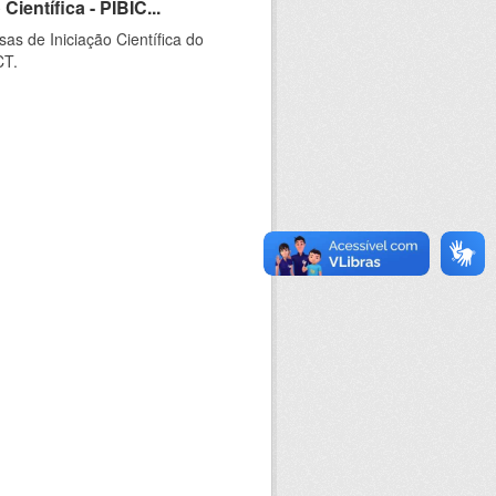
ientífica - PIBIC...
as de Iniciação Científica do
CT.