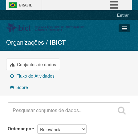
BRASIL
Entrar
Simplifique!
Comunica BR
Participe
Organizações
IBICT
Conjuntos de dados
Acesso à informação
Organizações
Legislação
Grupos
Conjuntos de dados
Canais
Sobre
Fluxo de Atividades
Sobre
Ordenar por