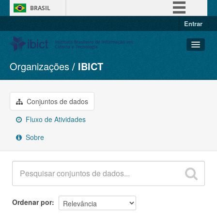
BRASIL
Entrar
Simplifique!
Comunica BR
Participe
Organizações
IBICT
Conjuntos de dados
Acesso à informação
Organizações
Legislação
Grupos
Conjuntos de dados
Canais
Sobre
Fluxo de Atividades
Sobre
Ordenar por