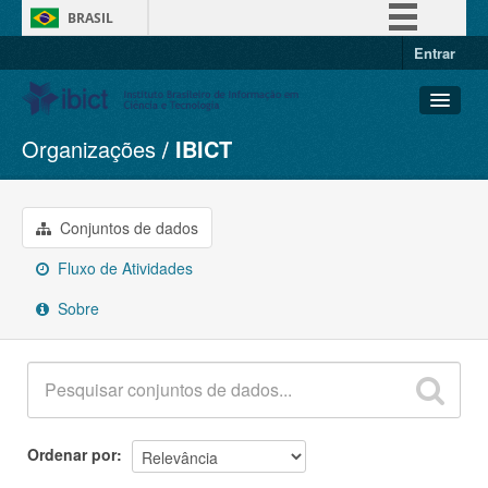
BRASIL
Entrar
Simplifique!
Comunica BR
Participe
Organizações
IBICT
Conjuntos de dados
Acesso à informação
Organizações
Legislação
Grupos
Conjuntos de dados
Canais
Sobre
Fluxo de Atividades
Sobre
Ordenar por