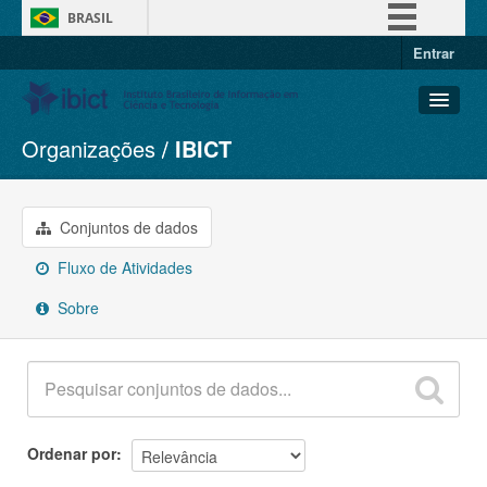
BRASIL
Entrar
Simplifique!
Comunica BR
Participe
Organizações
IBICT
Conjuntos de dados
Acesso à informação
Organizações
Legislação
Grupos
Conjuntos de dados
Canais
Sobre
Fluxo de Atividades
Sobre
Ordenar por