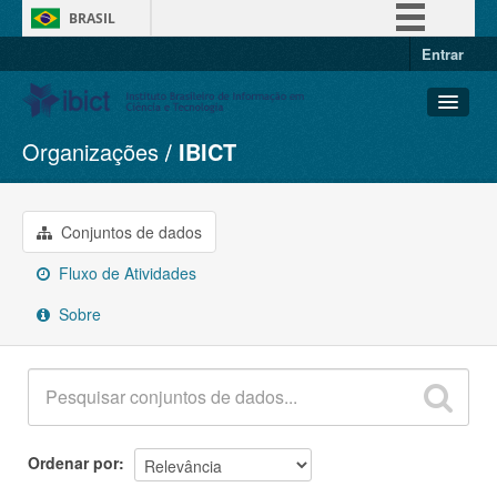
BRASIL
Entrar
Simplifique!
Comunica BR
Participe
Organizações
IBICT
Conjuntos de dados
Acesso à informação
Organizações
Legislação
Grupos
Conjuntos de dados
Canais
Sobre
Fluxo de Atividades
Sobre
Ordenar por