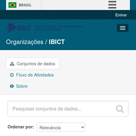
BRASIL
Entrar
Simplifique!
Comunica BR
Participe
Organizações
IBICT
Conjuntos de dados
Acesso à informação
Organizações
Legislação
Grupos
Conjuntos de dados
Canais
Sobre
Fluxo de Atividades
Sobre
Ordenar por