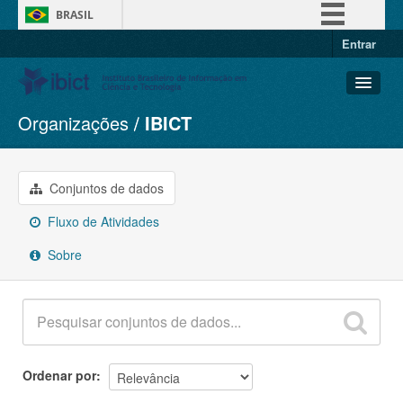
BRASIL
Entrar
Simplifique!
Comunica BR
Participe
Organizações
IBICT
Conjuntos de dados
Acesso à informação
Organizações
Legislação
Grupos
Conjuntos de dados
Canais
Sobre
Fluxo de Atividades
Sobre
Ordenar por