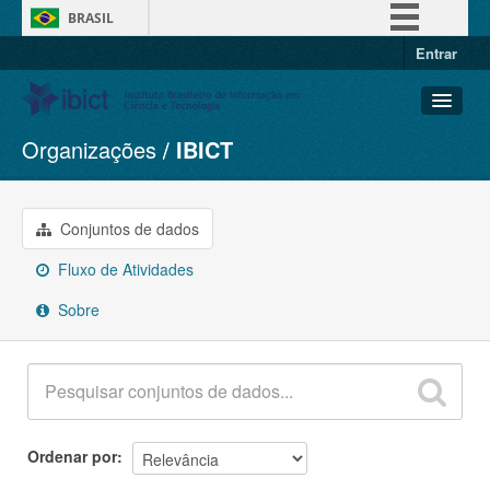
BRASIL
Entrar
Simplifique!
Comunica BR
Participe
Organizações
IBICT
Conjuntos de dados
Acesso à informação
Organizações
Legislação
Grupos
Conjuntos de dados
Canais
Sobre
Fluxo de Atividades
Sobre
Ordenar por