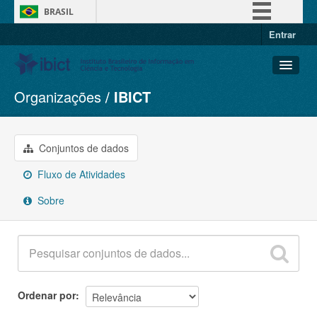
BRASIL
Entrar
Simplifique!
Comunica BR
Participe
Organizações
IBICT
Conjuntos de dados
Acesso à informação
Organizações
Legislação
Grupos
Conjuntos de dados
Canais
Sobre
Fluxo de Atividades
Sobre
Ordenar por