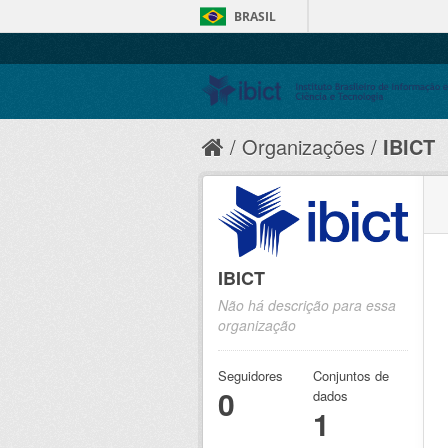
BRASIL
Organizações
IBICT
IBICT
Não há descrição para essa
organização
Seguidores
Conjuntos de
0
dados
1