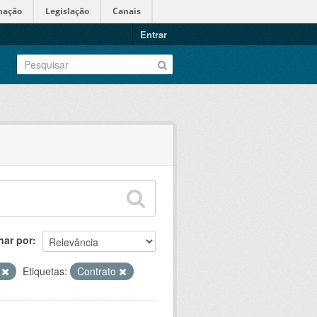
mação
Legislação
Canais
Entrar
nar por
S
Etiquetas:
Contrato