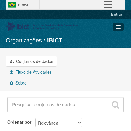
BRASIL
Entrar
Simplifique!
Comunica BR
Participe
Organizações
IBICT
Conjuntos de dados
Acesso à informação
Organizações
Legislação
Grupos
Conjuntos de dados
Canais
Sobre
Fluxo de Atividades
Sobre
Ordenar por