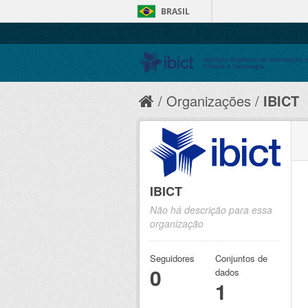
BRASIL
Organizações
IBICT
IBICT
Não há descrição para essa
organização
Seguidores
Conjuntos de
0
dados
1