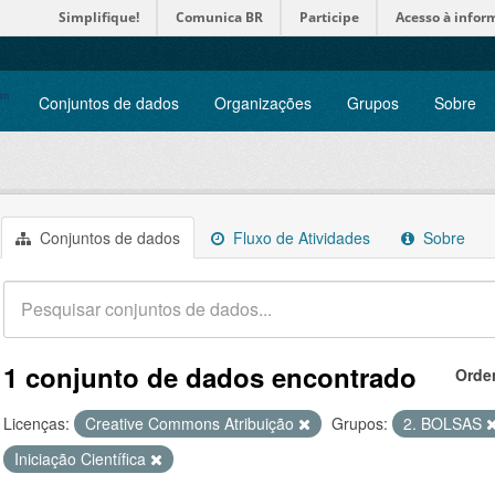
Simplifique!
Comunica BR
Participe
Acesso à infor
Conjuntos de dados
Organizações
Grupos
Sobre
Conjuntos de dados
Fluxo de Atividades
Sobre
1 conjunto de dados encontrado
Orde
Licenças:
Creative Commons Atribuição
Grupos:
2. BOLSAS
Iniciação Científica