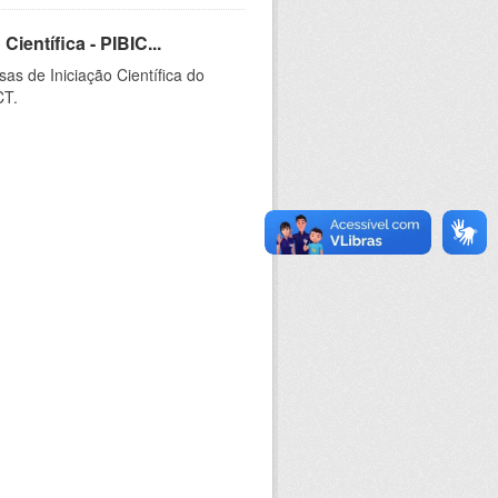
ientífica - PIBIC...
as de Iniciação Científica do
CT.