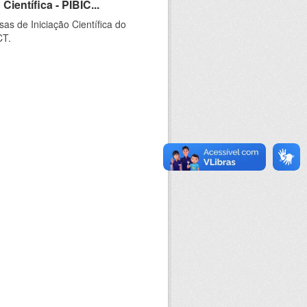
ientífica - PIBIC...
as de Iniciação Científica do
CT.