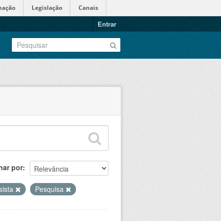
mação
Legislação
Canais
Entrar
nar por
sista
Pesquisa