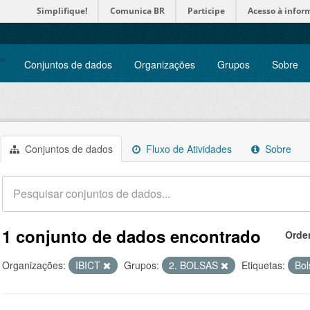
Simplifique!
Comunica BR
Participe
Acesso à infor
Conjuntos de dados
Organizações
Grupos
Sobre
Conjuntos de dados
Fluxo de Atividades
Sobre
1 conjunto de dados encontrado
Orde
Organizações:
IBICT
Grupos:
2. BOLSAS
Etiquetas:
Bol