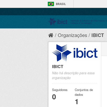
BRASIL
Organizações
IBICT
IBICT
Não há descrição para essa
organização
Seguidores
Conjuntos de
0
dados
1