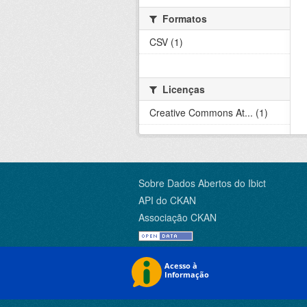
Formatos
CSV (1)
Licenças
Creative Commons At... (1)
Sobre Dados Abertos do Ibict
API do CKAN
Associação CKAN