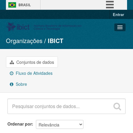
BRASIL
Entrar
Simplifique!
Comunica BR
Participe
Organizações
IBICT
Conjuntos de dados
Acesso à informação
Organizações
Legislação
Grupos
Conjuntos de dados
Canais
Sobre
Fluxo de Atividades
Sobre
Ordenar por