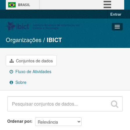
BRASIL
Entrar
Simplifique!
Comunica BR
Participe
Organizações
IBICT
Conjuntos de dados
Acesso à informação
Organizações
Legislação
Grupos
Conjuntos de dados
Canais
Sobre
Fluxo de Atividades
Sobre
Ordenar por