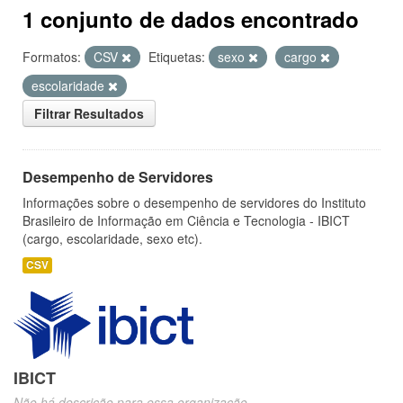
1 conjunto de dados encontrado
Formatos:
CSV
Etiquetas:
sexo
cargo
escolaridade
Filtrar Resultados
Desempenho de Servidores
Informações sobre o desempenho de servidores do Instituto
Brasileiro de Informação em Ciência e Tecnologia - IBICT
(cargo, escolaridade, sexo etc).
CSV
IBICT
Não há descrição para essa organização