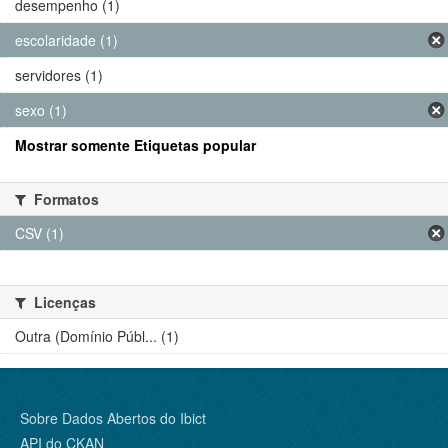
desempenho (1)
escolaridade (1)
servidores (1)
sexo (1)
Mostrar somente Etiquetas popular
Formatos
CSV (1)
Licenças
Outra (Domínio Públ... (1)
Sobre Dados Abertos do Ibict
API do CKAN