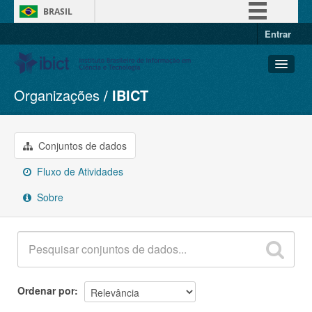
BRASIL
Entrar
Simplifique!
Comunica BR
Participe
Organizações
IBICT
Conjuntos de dados
Acesso à informação
Organizações
Legislação
Grupos
Conjuntos de dados
Canais
Sobre
Fluxo de Atividades
Sobre
Ordenar por