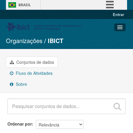
BRASIL
Entrar
Simplifique!
Comunica BR
Participe
Organizações
IBICT
Conjuntos de dados
Acesso à informação
Organizações
Legislação
Grupos
Conjuntos de dados
Canais
Sobre
Fluxo de Atividades
Sobre
Ordenar por