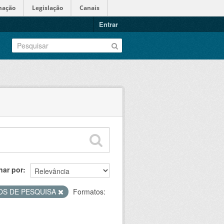
mação
Legislação
Canais
Entrar
nar por
OS DE PESQUISA
Formatos: