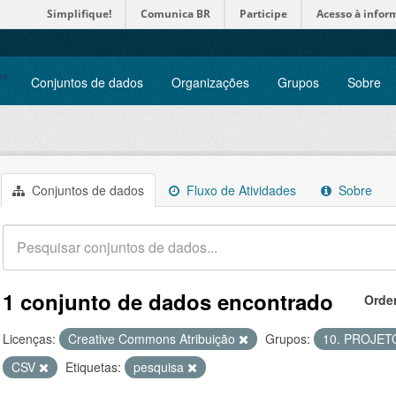
Simplifique!
Comunica BR
Participe
Acesso à infor
Conjuntos de dados
Organizações
Grupos
Sobre
Conjuntos de dados
Fluxo de Atividades
Sobre
1 conjunto de dados encontrado
Orde
Licenças:
Creative Commons Atribuição
Grupos:
10. PROJET
CSV
Etiquetas:
pesquisa