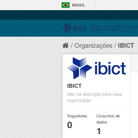
BRASIL
Organizações
IBICT
IBICT
Não há descrição para essa
organização
Seguidores
Conjuntos de
0
dados
1