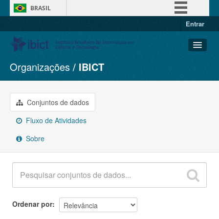
BRASIL
Entrar
Simplifique!
Comunica BR
Participe
Organizações
IBICT
Conjuntos de dados
Acesso à informação
Organizações
Legislação
Grupos
Conjuntos de dados
Canais
Sobre
Fluxo de Atividades
Sobre
Ordenar por