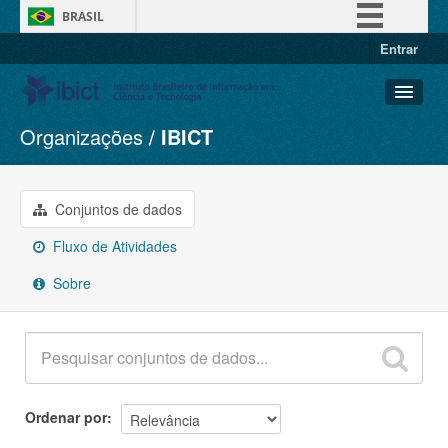
BRASIL
Entrar
Simplifique!
Comunica BR
Participe
Organizações
IBICT
Conjuntos de dados
Acesso à informação
Organizações
Legislação
Grupos
Conjuntos de dados
Canais
Sobre
Fluxo de Atividades
Sobre
Ordenar por