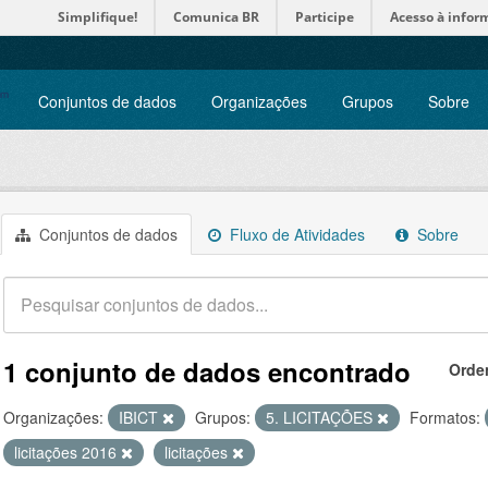
Simplifique!
Comunica BR
Participe
Acesso à infor
Conjuntos de dados
Organizações
Grupos
Sobre
Conjuntos de dados
Fluxo de Atividades
Sobre
1 conjunto de dados encontrado
Orde
Organizações:
IBICT
Grupos:
5. LICITAÇÕES
Formatos:
licitações 2016
licitações