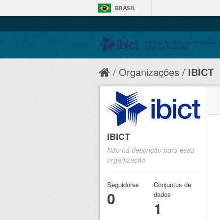
BRASIL
Organizações
IBICT
IBICT
Não há descrição para essa
organização
Seguidores
Conjuntos de
0
dados
1