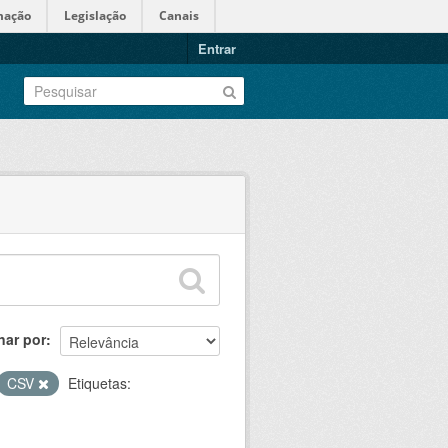
mação
Legislação
Canais
Entrar
nar por
CSV
Etiquetas: