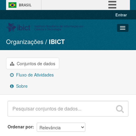
BRASIL
Entrar
Simplifique!
Comunica BR
Participe
Organizações
IBICT
Conjuntos de dados
Acesso à informação
Organizações
Legislação
Grupos
Conjuntos de dados
Canais
Sobre
Fluxo de Atividades
Sobre
Ordenar por