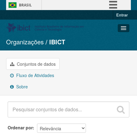
BRASIL
Entrar
Simplifique!
Comunica BR
Participe
Organizações
IBICT
Conjuntos de dados
Acesso à informação
Organizações
Legislação
Grupos
Conjuntos de dados
Canais
Sobre
Fluxo de Atividades
Sobre
Ordenar por