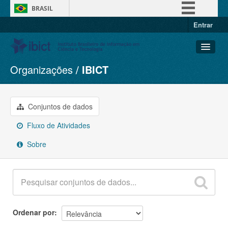
BRASIL
Entrar
Simplifique!
Comunica BR
Participe
Organizações
IBICT
Conjuntos de dados
Acesso à informação
Organizações
Legislação
Grupos
Conjuntos de dados
Canais
Sobre
Fluxo de Atividades
Sobre
Ordenar por