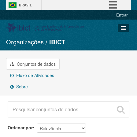
BRASIL
Entrar
Simplifique!
Comunica BR
Participe
Organizações
IBICT
Conjuntos de dados
Acesso à informação
Organizações
Legislação
Grupos
Conjuntos de dados
Canais
Sobre
Fluxo de Atividades
Sobre
Ordenar por