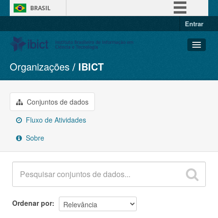
BRASIL
Entrar
Simplifique!
Comunica BR
Participe
Organizações
IBICT
Conjuntos de dados
Acesso à informação
Organizações
Legislação
Grupos
Conjuntos de dados
Canais
Sobre
Fluxo de Atividades
Sobre
Ordenar por